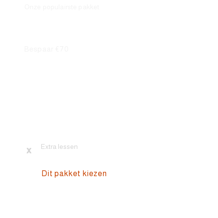
Onze populairste pakket
1.199
€
Bespaar €70
14 uur Praktijklessen
AVB Praktijk examen
AVD Praktijk examen
Makkelijke lesmotoren
Motorkleding (Bruikleen)
Online Theoriecursus
Meteen aan de slag
Extra lessen
x
Dit pakket kiezen